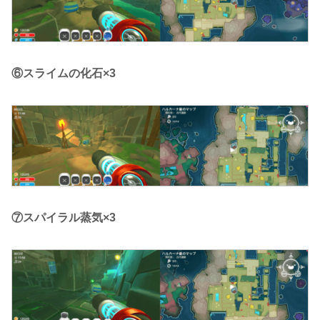
⑥スライムの化石×3
⑦スパイラル蒸気×3