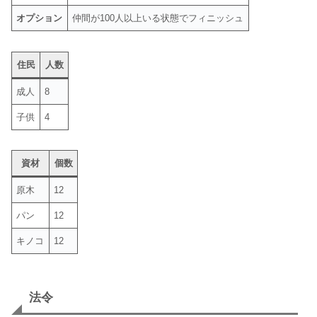
オプション
仲間が100人以上いる状態でフィニッシュ
住民
人数
成人
8
子供
4
資材
個数
原木
12
パン
12
キノコ
12
法令