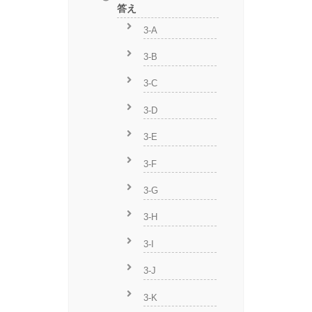
答え
3-A
3-B
3-C
3-D
3-E
3-F
3-G
3-H
3-I
3-J
3-K