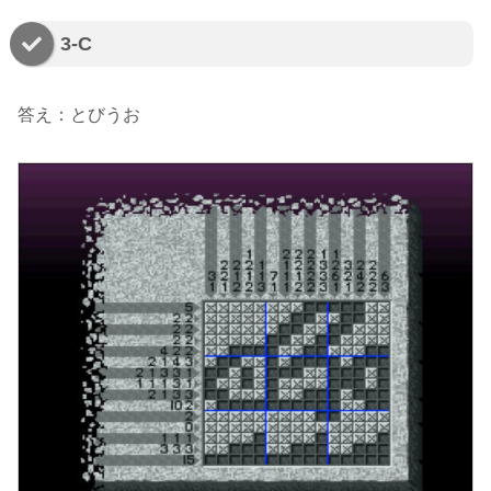
3-C
答え：とびうお