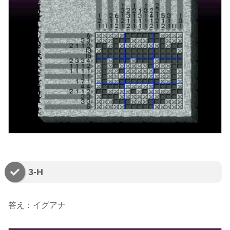
3-H
答え：イグアナ