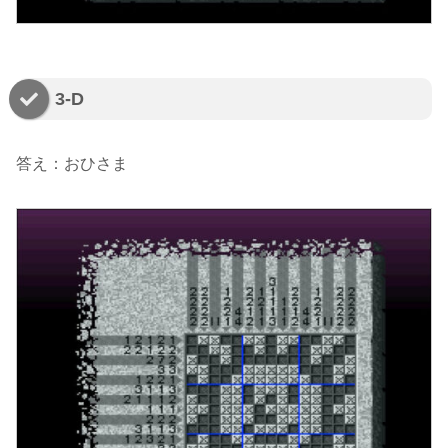
3-D
答え：おひさま