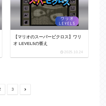
【マリオのスーパーピクロス】ワリ
オ LEVEL5の答え
2025.10.24
次
2
3
へ