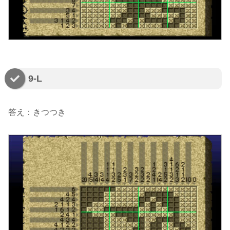
9-L
答え：きつつき