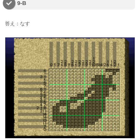
9-B
答え：なす