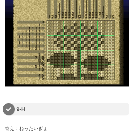
9-H
答え：ねったいぎょ