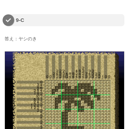
9-C
答え：ヤシのき