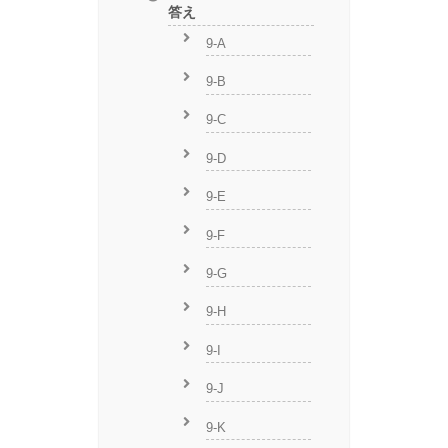
答え
9-A
9-B
9-C
9-D
9-E
9-F
9-G
9-H
9-I
9-J
9-K