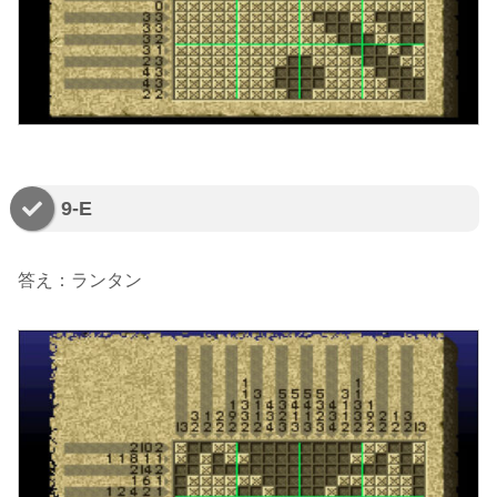
9-E
答え：ランタン