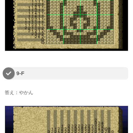
9-F
答え：やかん