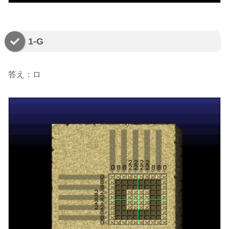
1-G
答え：ロ