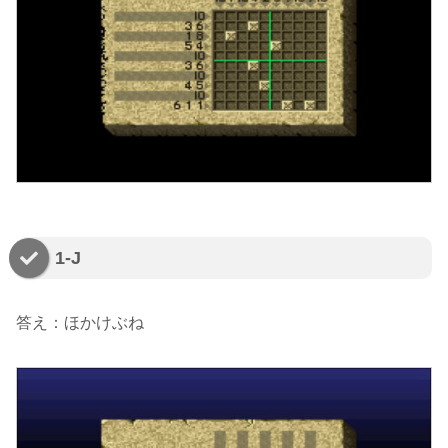
1-J
答え：ほかけぶね