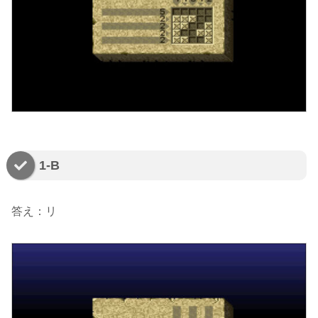
1-B
答え：リ