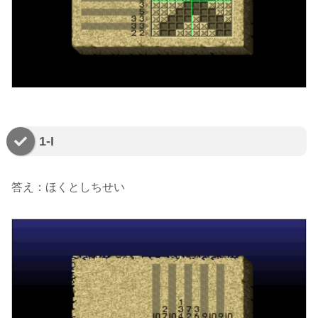
1-I
答え：ほくとしちせい