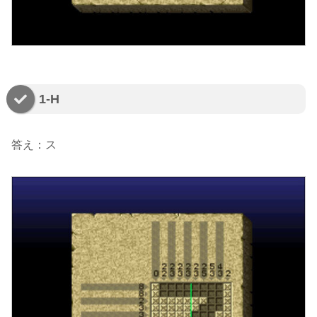
1-H
答え：ス