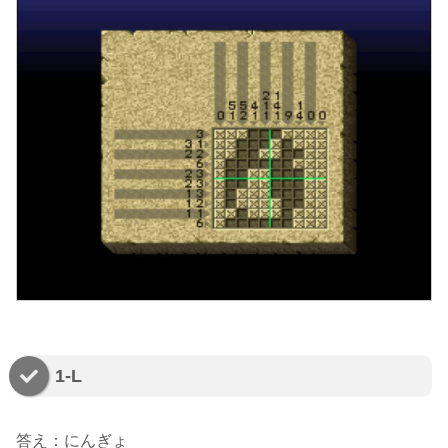
1-L
答え：にんぎょ