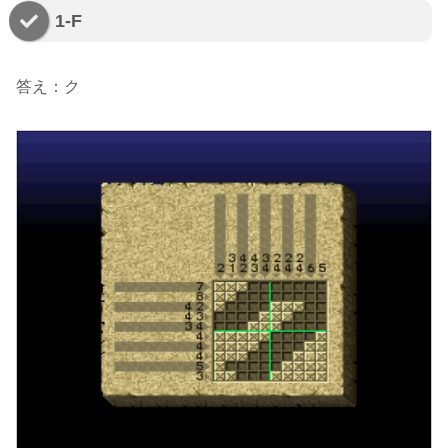
1-F
答え：ク