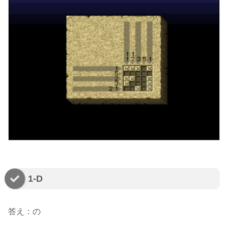
1-D
答え：の