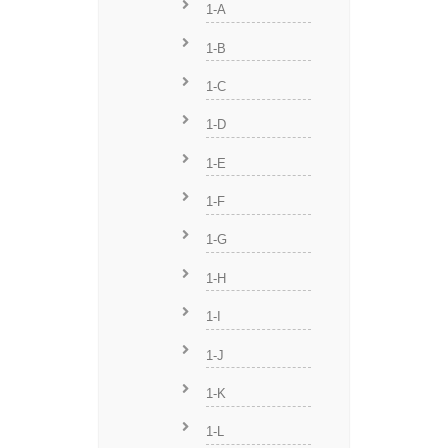
1-A
1-B
1-C
1-D
1-E
1-F
1-G
1-H
1-I
1-J
1-K
1-L