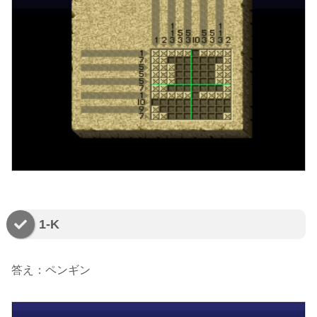
1-K
答え：ペンギン