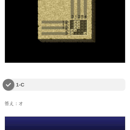
1-C
答え：オ