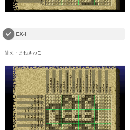
EX-I
答え：まねきねこ