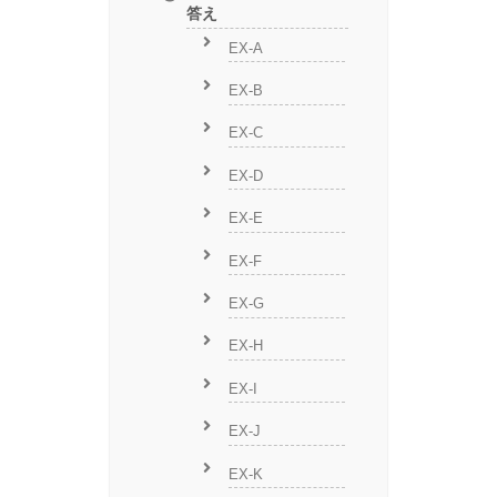
答え
EX-A
EX-B
EX-C
EX-D
EX-E
EX-F
EX-G
EX-H
EX-I
EX-J
EX-K