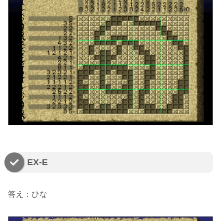
EX-E
答え：ひな