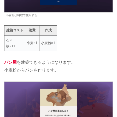
小麦粉は料理で使用する
建築コスト
消費
作成
石×6
小麦×1
小麦粉×1
板×11
パン屋
を建築できるようになります。
小麦粉からパンを作ります。