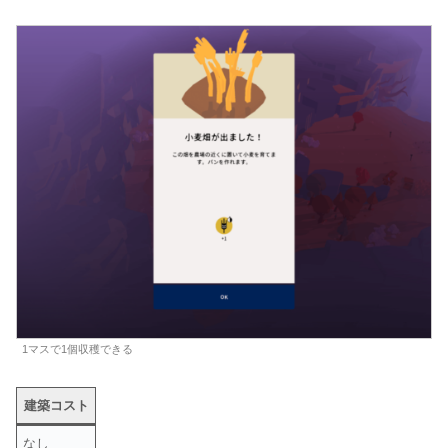
1マスで1個収穫できる
建築コスト
なし