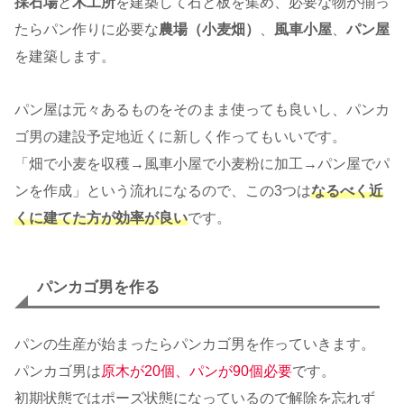
採石場
と
木工所
を建築して石と板を集め、必要な物が揃っ
たらパン作りに必要な
農場（小麦畑）
、
風車小屋
、
パン屋
を建築します。
パン屋は元々あるものをそのまま使っても良いし、パンカ
ゴ男の建設予定地近くに新しく作ってもいいです。
「畑で小麦を収穫→風車小屋で小麦粉に加工→パン屋でパ
ンを作成」という流れになるので、この3つは
なるべく近
くに建てた方が効率が良い
です。
パンカゴ男を作る
パンの生産が始まったらパンカゴ男を作っていきます。
パンカゴ男は
原木が20個、パンが90個必要
です。
初期状態ではポーズ状態になっているので解除を忘れず