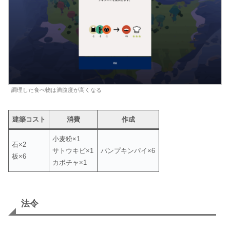
調理した食べ物は満腹度が高くなる
建築コスト
消費
作成
小麦粉×1
石×2
サトウキビ×1
パンプキンパイ×6
板×6
カボチャ×1
法令