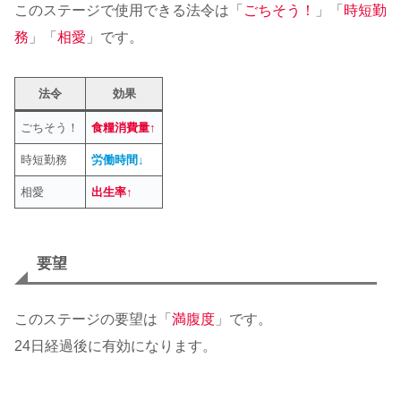
このステージで使用できる法令は「
ごちそう！
」「
時短勤
務
」「
相愛
」です。
法令
効果
ごちそう！
食糧消費量↑
時短勤務
労働時間↓
相愛
出生率↑
要望
このステージの要望は「
満腹度
」です。
24日経過後に有効になります。