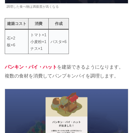
調理した食べ物は満腹度が高くなる
建築コスト
消費
作成
トマト×1
石×2
小麦粉×1
パスタ×6
板×6
ナス×1
パンキン・パイ・ハット
を建築できるようになります。
複数の食材を消費してパンプキンパイを調理します。