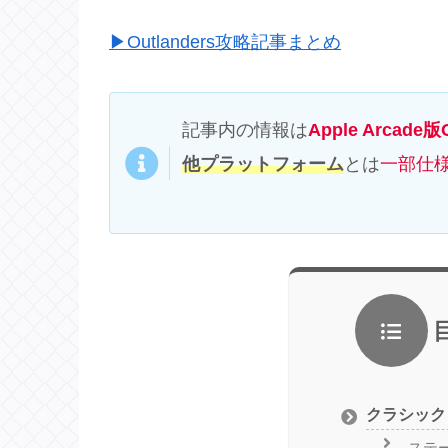
▶Outlanders攻略記事まとめ
記事内の情報は
Apple Arcade版O
他プラットフォーム
とは
一部仕
クラシック
ステ