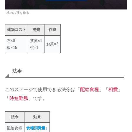
桃のお茶を作る
建築コスト
消費
作成
石×8
茶葉×1
お茶×3
板×15
桃×1
法令
このステージで使用できる法令は「
配給食糧
」「
相愛
」
「
時短勤務
」です。
法令
効果
配給食糧
食糧消費量↓