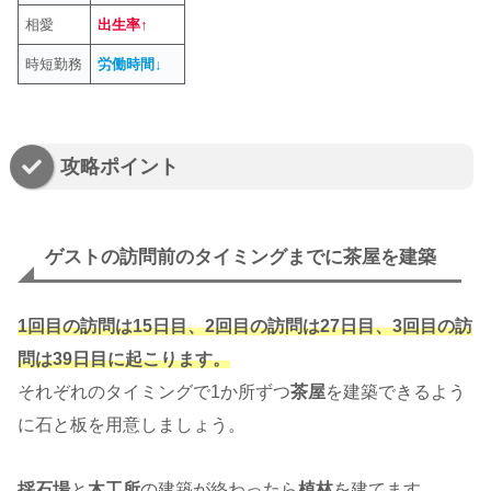
相愛
出生率↑
時短勤務
労働時間↓
攻略ポイント
ゲストの訪問前のタイミングまでに茶屋を建築
1回目の訪問は15日目、2回目の訪問は27日目、3回目の訪
問は39日目に起こります。
それぞれのタイミングで1か所ずつ
茶屋
を建築できるよう
に石と板を用意しましょう。
採石場
と
木工所
の建築が終わったら
植林
を建てます。