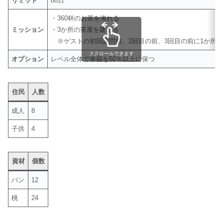
リミット
80日
・360杯のお茶を淹れる
ミッション
・3か所の茶屋を建てる
※ゲストの初回訪問前、2回目の前、3回目の前に1か所
スクロールできます
オプション
レベル全体で幸福を50％以上に保つ
住民
人数
成人
8
子供
4
資材
個数
パン
12
桃
24