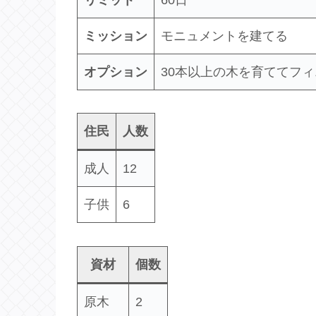
リミット
60日
ミッション
モニュメントを建てる
オプション
30本以上の木を育ててフ
住民
人数
成人
12
子供
6
資材
個数
原木
2