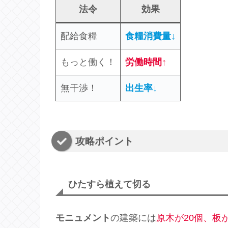
法令
効果
配給食糧
食糧消費量↓
もっと働く！
労働時間↑
無干渉！
出生率↓
攻略ポイント
ひたすら植えて切る
モニュメント
の建築には
原木が20個、板が