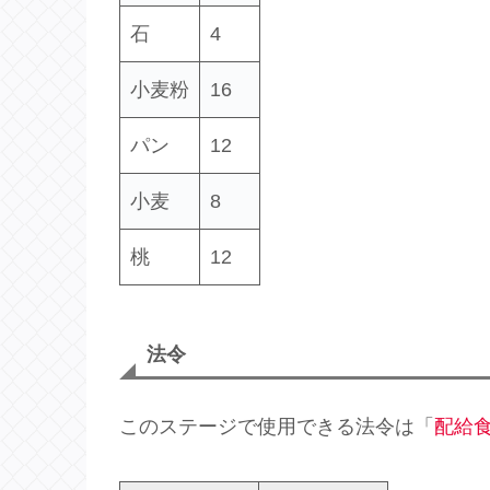
石
4
小麦粉
16
パン
12
小麦
8
桃
12
法令
このステージで使用できる法令は「
配給