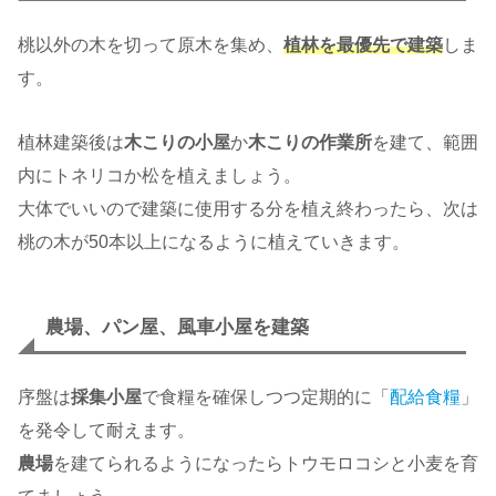
桃以外の木を切って原木を集め、
植林を最優先で建築
しま
す。
植林建築後は
木こりの小屋
か
木こりの作業所
を建て、範囲
内にトネリコか松を植えましょう。
大体でいいので建築に使用する分を植え終わったら、次は
桃の木が50本以上になるように植えていきます。
農場、パン屋、風車小屋を建築
序盤は
採集小屋
で食糧を確保しつつ定期的に「
配給食糧
」
を発令して耐えます。
農場
を建てられるようになったらトウモロコシと小麦を育