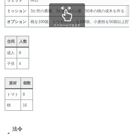
リミット
80日
ミッション
3か所の農場、3か所のパン屋、50本の桃の成木を作る
オプション
桃を100個、トウモロコシを100個、小麦粉を50袋以上貯
スクロールできます
住民
人数
成人
8
子供
4
資材
個数
トマト
8
桃
16
法令