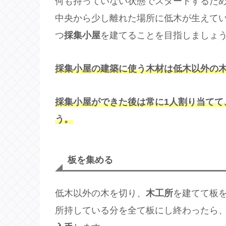
何も持っていない状態でスタートするた
中央から少し離れた場所に低木が生えてい
つ
採集小屋
を建てることを目指しましょ
採集小屋の建築に使う木材は低木以外の
採集小屋ができた後は常に1人割り当てて
う。
板を集める
低木以外の木を切り、
木工所
を建てて板
所持している分を全て板にし終わったら